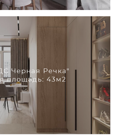
ДС Черная Речка"
я площадь: 43м2