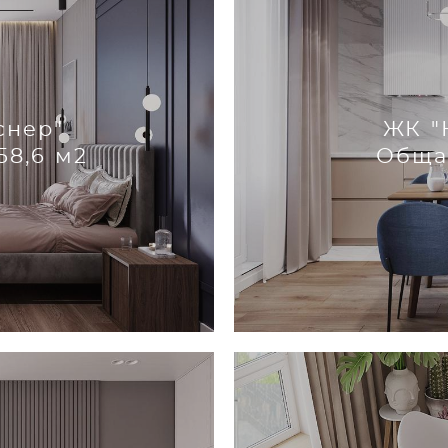
снер"
ЖК "
58,6 м2
Обща