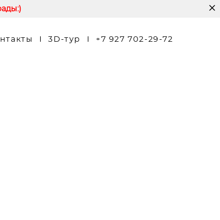
ады:)
нтакты
I
3D-тур
I
+7 927 702-29-72