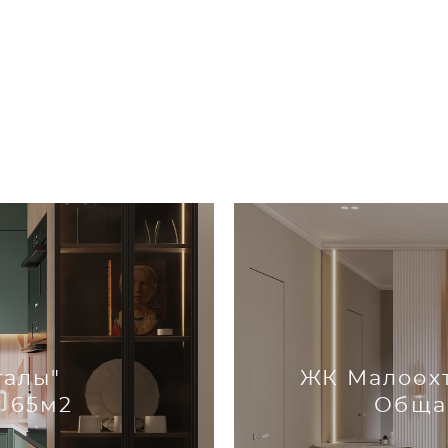
талы"
ЖК Малоохт
 65м2
Обща