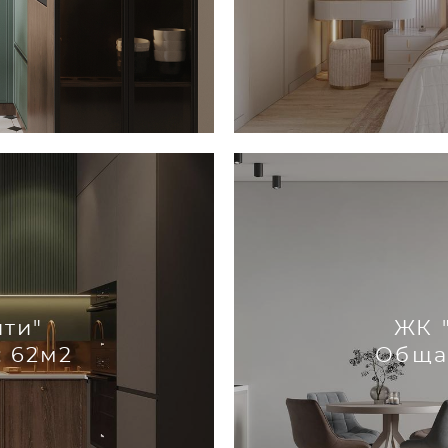
ити"
ЖК 
 62м2
Обща