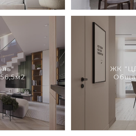
ель"
ЖК "Ц
56,5м2
Обща