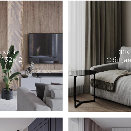
шкин
ЖК 
 132м2
Общая