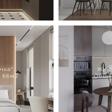
чка"
ЖК "
 66м2
Обща