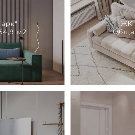
Парк"
ЖК 
64,9 м2
Обща