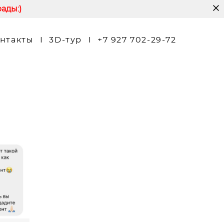
ады:)
нтакты
I
3D-тур
I
+7 927 702-29-72
М