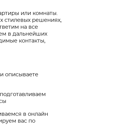
артиры или комнаты.
х стилевых решениях,
тветим на все
ем в дальнейших
димые контакты,
 и описываете
 подготавливаем
осы
иваемся в онлайн
ируем вас по
)